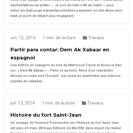
Saintes-Maries-de-la-Mer, — Je sors du train à 8h du matin — pour
éviter les faubourgs mar­seil­lais pénibles à arpen­ter en vélo Arles sem­
blait un point de départ plus engageant,
oct. 12, 2014
1 min. de lecture
Travaux
Partir para contar: Dem Ak Xabaar en
espagnol
Une édi­tion en espag­nol du livre de Mah­moud Tra­oré et Bruno le Dan­
tec, « Dem Ak Xabaar » – Partir et raconter. Réc­it d’un clan­des­tin
africain en route vers l’Eu­rope", est sor­tie en sep­tem­bre aux édi­tions
pepi­tas de cal­abaza.
juil. 13, 2014
1 min. de lecture
Travaux
Histoire du fort Saint-Jean
Un ouvrage de Flo­rence Piz­zorni-Itié sur l’His­toire du fort Saint-Jean
est paru en mars 2014 aux Édi­tions du MuCEM, dans lequel j’ai réal­isé