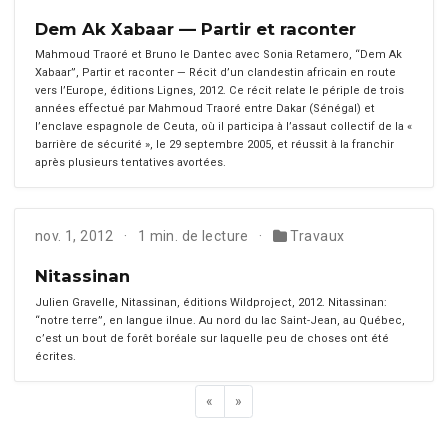
Dem Ak Xabaar — Partir et raconter
Mah­moud Tra­oré et Bruno le Dan­tec avec Sonia Retamero, “Dem Ak
Xabaar”, Par­tir et racon­ter — Réc­it d’un clan­des­tin africain en route
vers l’Eu­rope, édi­tions Lignes, 2012. Ce réc­it relate le périple de trois
années effec­tué par Mah­moud Tra­oré entre Dakar (Séné­gal) et
l’enclave espag­nole de Ceu­ta, où il par­tic­i­pa à l’assaut col­lec­tif de la «
bar­rière de sécu­rité », le 29 sep­tem­bre 2005, et réus­sit à la franchir
après plusieurs ten­ta­tives avortées.
nov. 1, 2012
1 min. de lecture
Travaux
Nitassinan
Julien Grav­elle, Nitassi­nan, édi­tions Wild­pro­ject, 2012. Nitassi­nan:
“notre terre”, en langue ilnue. Au nord du lac Saint-Jean, au Québec,
c’est un bout de forêt boréale sur laque­lle peu de choses ont été
écrites.
«
»