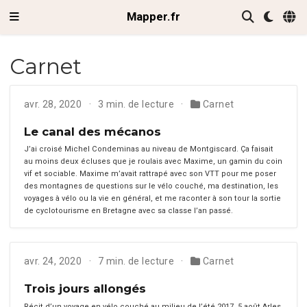
Mapper.fr
Carnet
avr. 28, 2020
3 min. de lecture
Carnet
Le canal des mécanos
J’ai croisé Michel Condeminas au niveau de Montgiscard. Ça faisait
au moins deux écluses que je roulais avec Maxime, un gamin du coin
vif et sociable. Maxime m’avait rat­trapé avec son VTT pour me pos­er
des mon­tagnes de ques­tions sur le vélo couché, ma des­ti­na­tion, les
voy­ages à vélo ou la vie en général, et me racon­ter à son tour la sor­tie
de cyclo­tourisme en Bre­tagne avec sa classe l’an passé.
avr. 24, 2020
7 min. de lecture
Carnet
Trois jours allongés
Récit d’un voyage en vélo couché au milieu de l’été 2017. 5 août Arles,