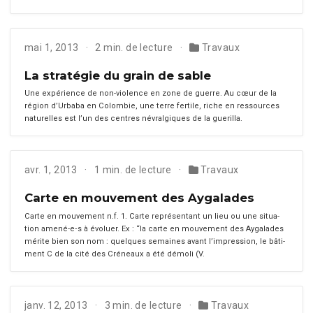
mai 1, 2013
2 min. de lecture
Travaux
La stratégie du grain de sable
Une expéri­ence de non-vio­lence en zone de guerre. Au cœur de la
région d’Urbaba en Colom­bie, une terre fer­tile, riche en ressources
naturelles est l’un des cen­tres névral­giques de la gueril­la.
avr. 1, 2013
1 min. de lecture
Travaux
Carte en mouvement des Aygalades
Carte en mou­ve­ment n.f. 1. Carte représen­tant un lieu ou une sit­u­a­
tion amené-e‑s à évoluer. Ex : “la carte en mou­ve­ment des Aygalades
mérite bien son nom : quelques semaines avant l’im­pres­sion, le bâti­
ment C de la cité des Créneaux a été démoli (V.
janv. 12, 2013
3 min. de lecture
Travaux