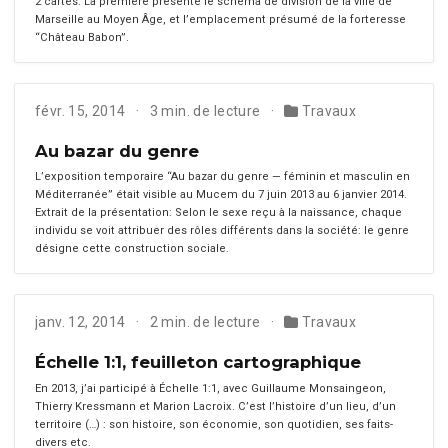
2 cartes. La pre­mière présente le sché­ma de divi­sion de la ville de
Mar­seille au Moyen Âge, et l’emplacement pré­sumé de la forter­esse
“Château Babon”.
févr. 15, 2014
3 min. de lecture
Travaux
Au bazar du genre
L’ex­po­si­tion tem­po­raire “Au bazar du genre — féminin et mas­culin en
Méditer­ranée” était vis­i­ble au Mucem du 7 juin 2013 au 6 jan­vi­er 2014.
Extrait de la présentation: Selon le sexe reçu à la nais­sance, chaque
indi­vidu se voit attribuer des rôles dif­férents dans la société: le genre
désigne cette con­struc­tion sociale.
janv. 12, 2014
2 min. de lecture
Travaux
Échelle 1:1, feuilleton cartographique
En 2013, j’ai par­ticipé à Échelle 1:1, avec Guil­laume Mon­sain­geon,
Thier­ry Kress­mann et Mar­i­on Lacroix. C’est l’histoire d’un lieu, d’un
ter­ri­toire (…) : son his­toire, son économie, son quo­ti­di­en, ses faits-
divers etc.