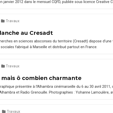
en jan­vi­er 2012 dans le men­su­el CQFD, pub­liée sous licence Cre­ativ
Travaux
lanche au Cresadt
cherch­es en sci­ences abscons­es du ter­ri­toire (Cre­sadt) dis­pose d’une 
on sociales fab­riqué à Mar­seille et dis­tribué partout en France.
Travaux
s, mais ô combien charmante
raphique présen­tée à l’Al­ham­bra ciné­mar­seille du 6 au 30 avril 2011, 
’Al­ham­bra et Radio Grenouille. Pho­togra­phies : Yohanne Lam­oulère,
Travaux