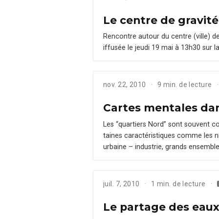
Le centre de gravité
Ren­con­tre autour du cen­tre (ville) 
if­fusée le jeu­di 19 mai à 13h30 sur l
nov. 22, 2010
9 min. de lecture
Cartes mentales dan
Les “quartiers Nord” sont sou­vent c
taines car­ac­téris­tiques comme les n
urbaine – indus­trie, grands ensem­ble
juil. 7, 2010
1 min. de lecture
Le partage des eaux