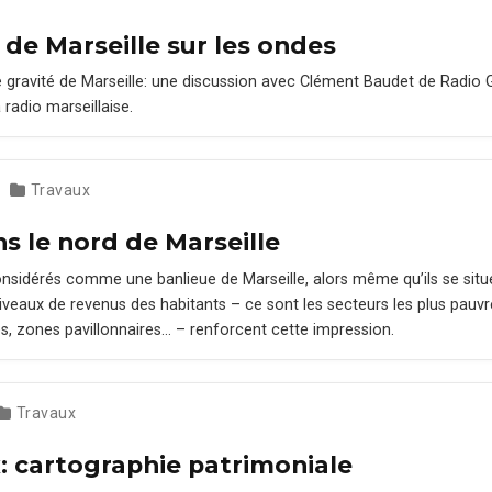
 de Marseille sur les ondes
de grav­ité de Mar­seille: une dis­cus­sion avec Clé­ment Baudet de Radio 
a radio marseillaise.
Travaux
s le nord de Marseille
on­sid­érés comme une ban­lieue de Mar­seille, alors même qu’ils se si
iveaux de revenus des habi­tants – ce sont les secteurs les plus pau­vre
s, zones pavil­lon­naires… – ren­for­cent cette impres­sion.
Travaux
: cartographie patrimoniale