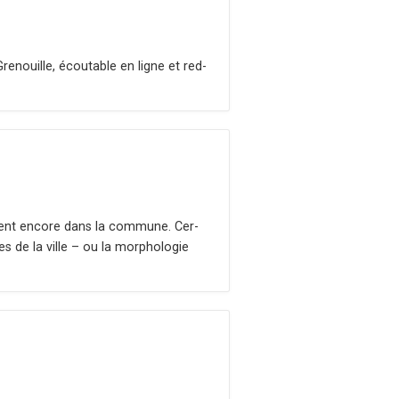
Grenouille, écoutable en ligne et red­
tuent encore dans la com­mune. Cer­
s de la ville – ou la mor­pholo­gie