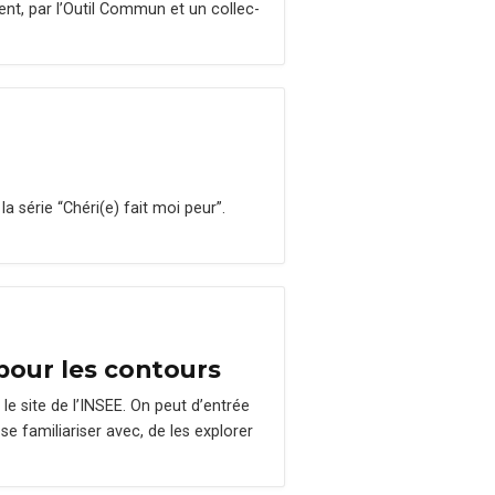
ent, par l’Out­il Com­mun et un col­lec­
a série “Chéri(e) fait moi peur”.
 pour les contours
le site de l’IN­SEE. On peut d’en­trée
se famil­iaris­er avec, de les explor­er