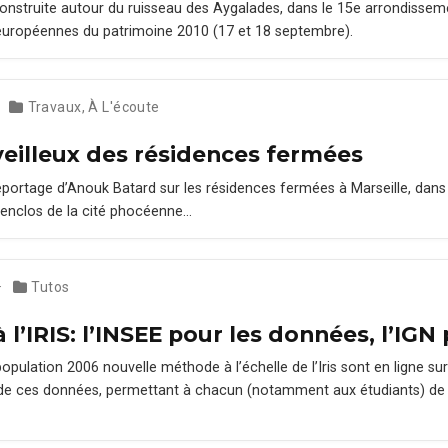
e con­stru­ite autour du ruis­seau des Aygalades, dans le 15e arrondisse­m
es européennes du pat­ri­moine 2010 (17 et 18 sep­tem­bre).
Travaux
,
À L'écoute
eilleux des résidences fermées
portage d’Anouk Batard sur les rési­dences fer­mées à Mar­seille, dans l
 enc­los de la cité phocéenne…
Tutos
’IRIS: l’INSEE pour les données, l’IGN
p­u­la­tion 2006 nou­velle méth­ode à l’échelle de l’Iris sont en ligne sur 
te de ces don­nées, per­me­t­tant à cha­cun (notam­ment aux étu­di­ants) de 