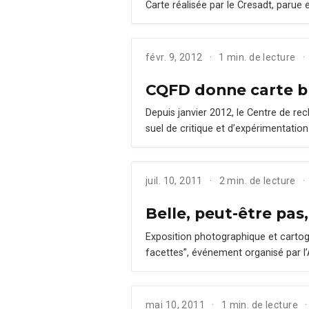
Carte réalisée par le Cresadt, parue 
févr. 9, 2012
1 min. de lecture
CQFD donne carte b
Depuis jan­vi­er 2012, le Cen­tre de re
su­el de cri­tique et d’ex­péri­men­ta­ti
juil. 10, 2011
2 min. de lecture
Belle, peut-être pa
Expo­si­tion pho­tographique et car­tog
facettes”, événe­ment organ­isé par l
mai 10, 2011
1 min. de lecture