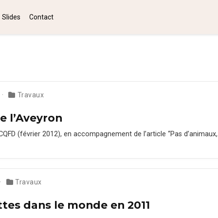
Slides
Contact
Travaux
e l’Aveyron
FD (févri­er 2012), en accom­pa­g­ne­ment de l’ar­ti­cle “Pas d’an­i­maux
Travaux
ttes dans le monde en 2011