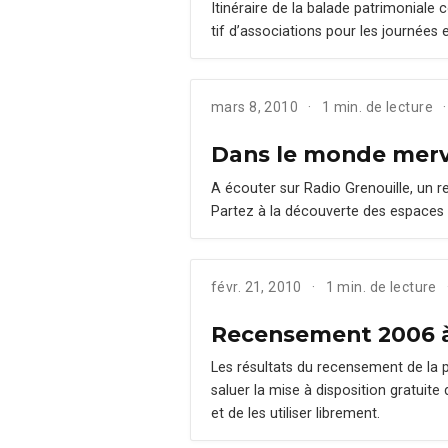
Itinéraire de la balade pat­ri­mo­ni­al
tif d’as­so­ci­a­tions pour les journé
mars 8, 2010
1 min. de lecture
Dans le monde merv
A écouter sur Radio Grenouille, un re
Partez à la décou­verte des espaces
févr. 21, 2010
1 min. de lecture
Recensement 2006 à l
Les résul­tats du recense­ment de la po
saluer la mise à dis­po­si­tion gra­tu­i
et de les utilis­er librement.