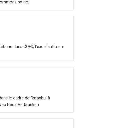
e Com­mons by-nc.
tri­bune dans CQFD, l’ex­cel­lent men­
dans le cadre de “Istan­bul à
 avec Rémi Ver­braeken