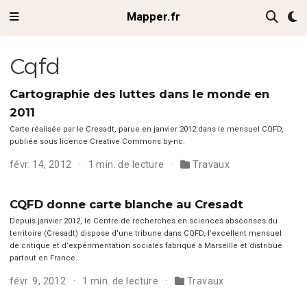
Mapper.fr
Cqfd
Cartographie des luttes dans le monde en
2011
Carte réalisée par le Cresadt, parue en jan­vi­er 2012 dans le men­su­el CQFD,
pub­liée sous licence Cre­ative Com­mons by-nc.
févr. 14, 2012
1 min. de lecture
Travaux
CQFD donne carte blanche au Cresadt
Depuis jan­vi­er 2012, le Cen­tre de recherch­es en sci­ences abscons­es du
ter­ri­toire (Cre­sadt) dis­pose d’une tri­bune dans CQFD, l’ex­cel­lent men­su­el
de cri­tique et d’ex­péri­men­ta­tion sociales fab­riqué à Mar­seille et dis­tribué
partout en France.
févr. 9, 2012
1 min. de lecture
Travaux