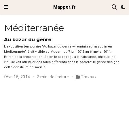
Mapper.fr
Méditerranée
Au bazar du genre
L’ex­po­si­tion tem­po­raire “Au bazar du genre — féminin et mas­culin en
Méditer­ranée” était vis­i­ble au Mucem du 7 juin 2013 au 6 jan­vi­er 2014.
Extrait de la présentation: Selon le sexe reçu à la nais­sance, chaque indi­
vidu se voit attribuer des rôles dif­férents dans la société: le genre désigne
cette con­struc­tion sociale.
févr. 15, 2014
3 min. de lecture
Travaux