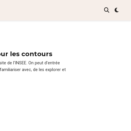
our les contours
site de l’IN­SEE. On peut d’en­trée
amil­iaris­er avec, de les explor­er et