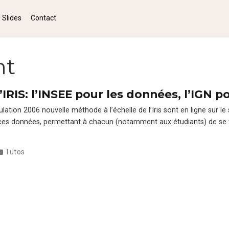
Slides
Contact
nt
RIS: l’INSEE pour les données, l’IGN p
la­tion 2006 nou­velle méth­ode à l’échelle de l’Iris sont en ligne sur le 
e ces don­nées, per­me­t­tant à cha­cun (notam­ment aux étu­di­ants) de se f
Tutos