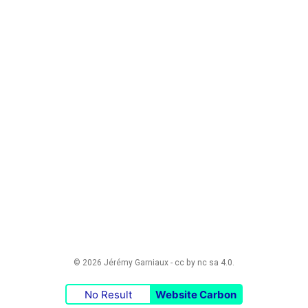
© 2026 Jérémy Garniaux -
cc by nc sa 4.0
.
No Result
Website Carbon