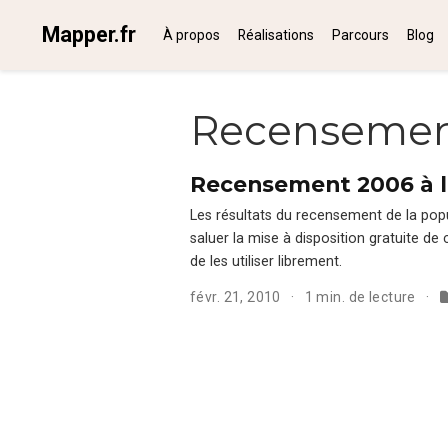
Mapper.fr
À propos
Réalisations
Parcours
Blog
Recenseme
Recensement 2006 à l’I
Les résul­tats du recense­ment de la pop­u­
saluer la mise à dis­po­si­tion gra­tu­ite d
de les utilis­er librement.
févr. 21, 2010
1 min. de lecture