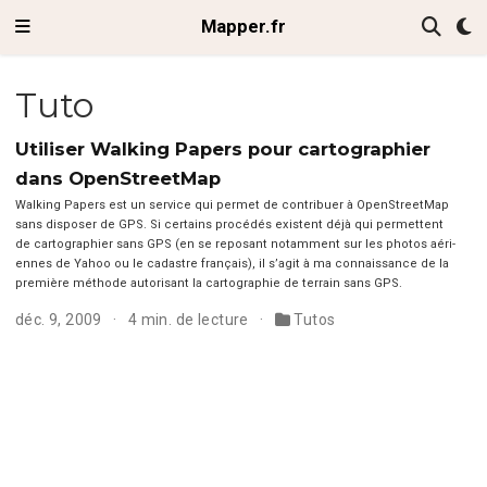
Mapper.fr
Tuto
Utiliser Walking Papers pour cartographier
dans OpenStreetMap
Walk­ing Papers est un ser­vice qui per­met de con­tribuer à OpenStreetMap
sans dis­pos­er de GPS. Si cer­tains procédés exis­tent déjà qui per­me­t­tent
de car­togra­phi­er sans GPS (en se reposant notam­ment sur les pho­tos aéri­
ennes de Yahoo ou le cadas­tre français), il s’ag­it à ma con­nais­sance de la
pre­mière méth­ode autorisant la car­togra­phie de ter­rain sans GPS.
déc. 9, 2009
4 min. de lecture
Tutos